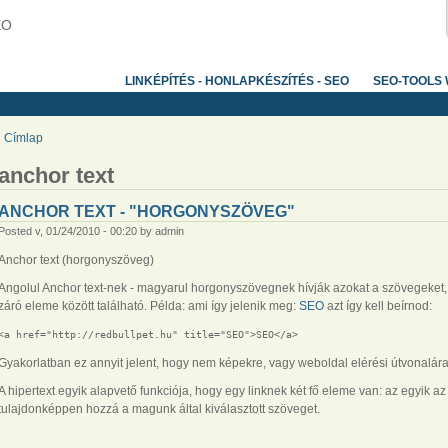
EO
LINKÉPÍTÉS - HONLAPKÉSZÍTÉS - SEO
SEO-TOOLS
Címlap
anchor text
ANCHOR TEXT - "HORGONYSZÖVEG"
Posted v, 01/24/2010 - 00:20 by admin
Anchor text (horgonyszöveg)
Angolul Anchor text-nek - magyarul horgonyszövegnek hívják azokat a szövegeket, 
záró eleme között található. Példa: ami így jelenik meg:
SEO
azt így kell beírnod:
<a href="http://redbullpet.hu" title="SEO">SEO</a> 
Gyakorlatban ez annyit jelent, hogy nem képekre, vagy weboldal elérési útvonalár
A hipertext egyik alapvető funkciója, hogy egy linknek két fő eleme van: az egyik 
tulajdonképpen hozzá a magunk által kiválasztott szöveget.