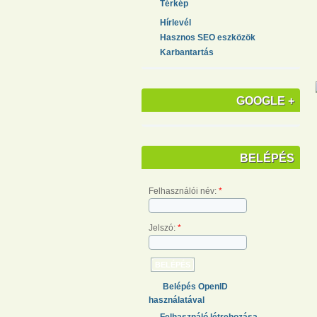
Térkép
Hírlevél
Hasznos SEO eszközök
Karbantartás
GOOGLE +
BELÉPÉS
Felhasználói név:
*
Jelszó:
*
Belépés OpenID
használatával
Felhasználó létrehozása