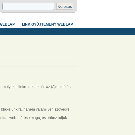
 WEBLAP
LINK GYŰJTEMÉNY WEBLAP
amelyeket linkre raknak, és az (A)kezdő és
a klikkelünk rá, hanem valamilyen szövegre.
az oldal web-elérése maga, és ehhez adjuk