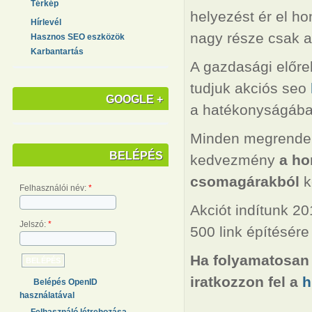
Térkép
helyezést ér el ho
Hírlevél
nagy része csak az
Hasznos SEO eszközök
Karbantartás
A gazdasági előre
tudjuk akciós seo
GOOGLE +
a hatékonyságába
Minden megrende
BELÉPÉS
kedvezmény
a ho
csomagárakból
k
Felhasználói név:
*
Akciót indítunk 20
Jelszó:
*
500 link építésére
Ha folyamatosan 
iratkozzon fel a
h
Belépés OpenID
használatával
Felhasználó létrehozása