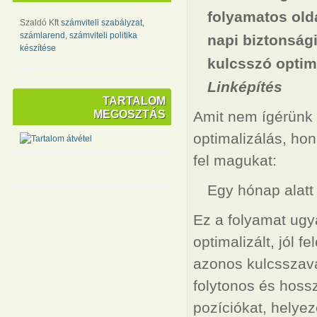
folyamatos old
Szaldó Kft
számviteli szabályzat,
számlarend, számviteli politika
napi biztonság
készítése
kulcsszó optim
Linképítés
TARTALOM
MEGOSZTÁS
Amit nem ígérünk 
optimalizálás, hon
fel magukat:
Egy hónap alatt 
Ez a folyamat ugy
optimalizált, jól 
azonos kulcsszavak
folytonos és hossz
pozíciókat, helye