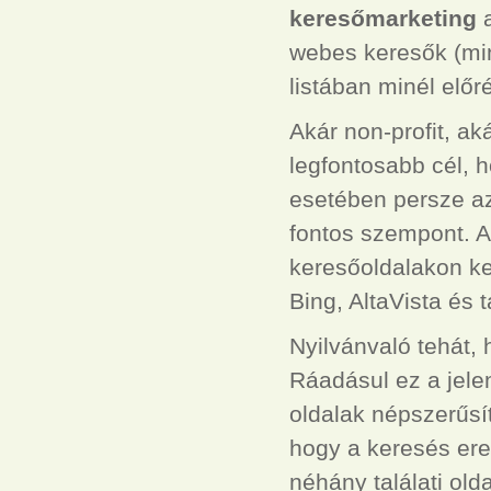
keresőmarketing
a
webes keresők (mint
listában minél elő
Akár non-profit, aká
legfontosabb cél, h
esetében persze az
fontos szempont. A 
keresőoldalakon ke
Bing, AltaVista és t
Nyilvánvaló tehát,
Ráadásul ez a jele
oldalak népszerűsí
hogy a keresés ere
néhány találati old