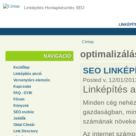
Linképítés Honlapkészítés SEO
LINKÉPÍT
Címlap
optimalizálá
NAVIGÁCIÓ
Kezdőlap
SEO LINKÉP
Linképítés akció
Posted v, 12/01/201
Versenytárs elemzés
Linképítés a
Kapcsolat
FAQ - GYIK
Fórum
Minden cég nehéz 
Könyvek
gazdaságban, min
SEO eszköz
Jelölők
számának növeked
Oldal Címtár
Link Directory
Az internet számo