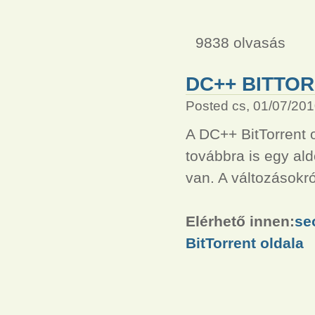
9838 olvasás
DC++ BITTOR
Posted cs, 01/07/201
A DC++ BitTorrent o
továbbra is egy al
van. A változásokr
Elérhető innen:
se
BitTorrent oldala