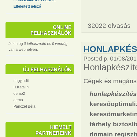
Elfelejtett jelszó
32022 olvasás
ONLINE
FELHASZNÁLÓK
Jelenleg
0 felhasználó
és
0 vendég
HONLAPKÉSZ
van a webhelyen.
Posted p, 01/08/201
Honlapkészít
ÚJ FELHASZNÁLÓK
Cégek és magánsz
nagyjudit
H.Katalin
honlapkészítés
demo2
demo
keresőoptimali
Pánczél Béla
keresőmarketi
tárhely biztosí
KIEMELT
PARTNEREINK
domain regiszt