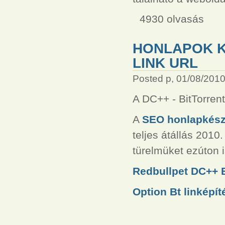
4930 olvasás
HONLAPOK 
LINK URL
Posted p, 01/08/2010
A DC++ - BitTorrent
A
SEO honlapkészí
teljes átállás 2010
türelmüket ezúton 
Redbullpet DC++ Bi
Option Bt linképí