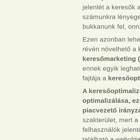
jelenlét a keresők
számunkra lényege
bukkanunk fel, onn
Ezen azonban lehet
révén növelhető a 
keresőmarketing 
ennek egyik legha
fajtája a
keresőopt
A keresőoptimaliz
optimalizálása, e
piacvezető irányza
szakterület, mert 
felhasználók jelent
található a webold