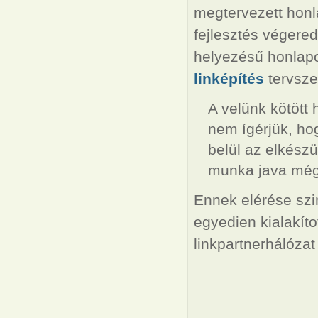
megtervezett honl
fejlesztés végere
helyezésű honlapo
linképítés
tervszer
A velünk kötött
nem ígérjük, ho
belül az elkészü
munka java még 
Ennek elérése szin
egyedien kialakíto
linkpartnerhálózat