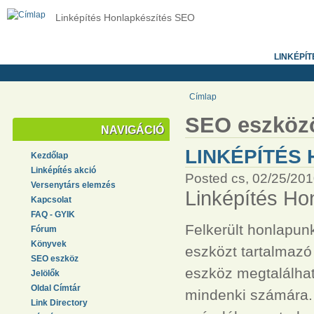
Linképítés Honlapkészítés SEO
LINKÉPÍT
Címlap
SEO eszköz
NAVIGÁCIÓ
LINKÉPÍTÉS
Kezdőlap
Linképítés akció
Posted cs, 02/25/201
Versenytárs elemzés
Linképítés Ho
Kapcsolat
FAQ - GYIK
Felkerült honlapu
Fórum
Könyvek
eszközt tartalmazó
SEO eszköz
eszköz megtalálhat
Jelölők
Oldal Címtár
mindenki számára. 
Link Directory