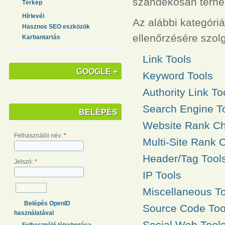
szándékosan terheli 
Térkép
Hírlevél
Az alábbi kategóri
Hasznos SEO eszközök
ellenőrzésére szol
Karbantartás
Link Tools
GOOGLE +
Keyword Tools
Authority Link To
Search Engine T
BELÉPÉS
Website Rank C
Felhasználói név:
*
Multi-Site Rank 
Header/Tag Tool
Jelszó:
*
IP Tools
Miscellaneous T
Belépés OpenID
Source Code Too
használatával
Social Web Tool
Felhasználó létrehozása