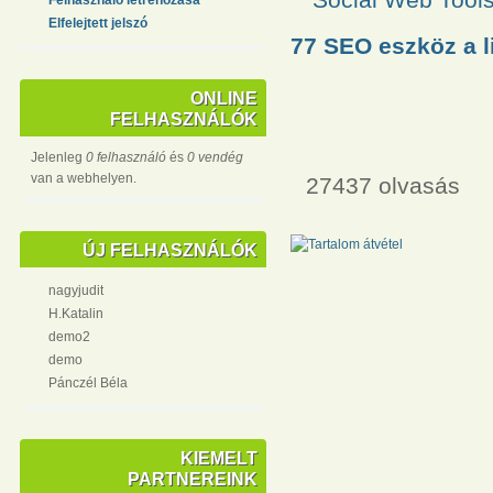
Elfelejtett jelszó
77 SEO eszköz a l
ONLINE
FELHASZNÁLÓK
Jelenleg
0 felhasználó
és
0 vendég
van a webhelyen.
27437 olvasás
ÚJ FELHASZNÁLÓK
nagyjudit
H.Katalin
demo2
demo
Pánczél Béla
KIEMELT
PARTNEREINK