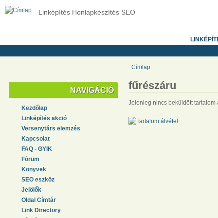
Linképítés Honlapkészítés SEO
LINKÉPÍT
Címlap
fűrészáru
NAVIGÁCIÓ
Jelenleg nincs beküldött tartalom
Kezdőlap
Linképítés akció
Versenytárs elemzés
Kapcsolat
FAQ - GYIK
Fórum
Könyvek
SEO eszköz
Jelölők
Oldal Címtár
Link Directory