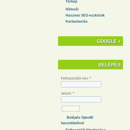
Térkép
Hírlevél
Hasznos SEO eszközök
Karbantartás
GOOGLE +
BELÉPÉS
Felhasználói név:
*
Jelszó:
*
Belépés OpenID
használatával
Felhasználó létrehozása