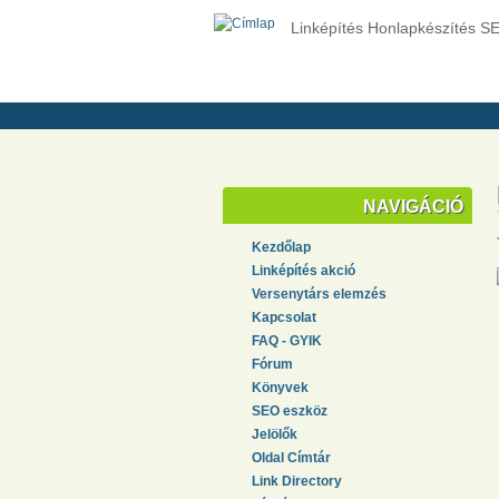
Linképítés Honlapkészítés S
NAVIGÁCIÓ
Kezdőlap
Linképítés akció
Versenytárs elemzés
Kapcsolat
FAQ - GYIK
Fórum
Könyvek
SEO eszköz
Jelölők
Oldal Címtár
Link Directory