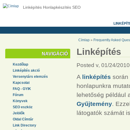
Linképítés Honlapkészítés SEO
LINKÉPÍT
Címlap
»
Frequently Asked Quest
Linképítés
NAVIGÁCIÓ
Posted v, 01/24/2010
Kezdőlap
Linképítés akció
A
linképítés
során 
Versenytárs elemzés
Kapcsolat
honlapunkra mutató
FAQ - GYIK
lehetőség például 
Fórum
Könyvek
Gyűjtemény
. Ezze
SEO eszköz
látogatók számát is,
Jelölők
Oldal Címtár
Link Directory