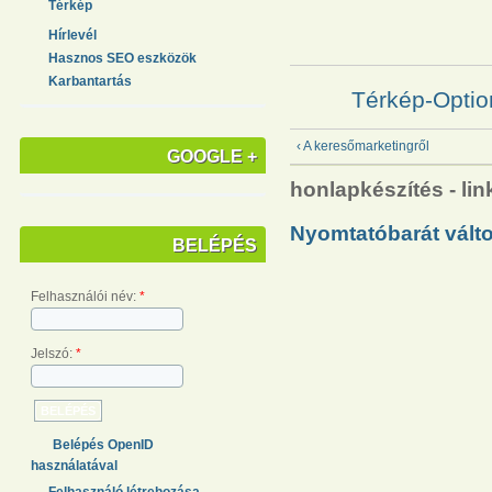
Térkép
Hírlevél
Hasznos SEO eszközök
Karbantartás
Térkép-Optio
‹ A keresőmarketingről
GOOGLE +
honlapkészítés - lin
Nyomtatóbarát válto
BELÉPÉS
Felhasználói név:
*
Jelszó:
*
Belépés OpenID
használatával
Felhasználó létrehozása