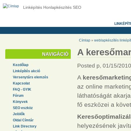
Linképítés Honlapkészítés SEO
LINKÉPÍT
Címlap
»
weblapkészítés linképí
A keresőmar
NAVIGÁCIÓ
Posted p, 01/15/2010
Kezdőlap
Linképítés akció
A
keresőmarketing
Versenytárs elemzés
Kapcsolat
az online marketin
FAQ - GYIK
láthatóságát akarja
Fórum
Könyvek
fő eszközei a köve
SEO eszköz
Jelölők
Keresőoptimalizá
Oldal Címtár
helyezésének javítá
Link Directory