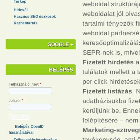
Térkép
weboldal struktúráj
Hírlevél
weboldalat jól olv
Hasznos SEO eszközök
tartalmi tényezők 
Karbantartás
weboldal partnerség
keresőoptimalizálá
GOOGLE +
SEPR-nek is, mive
Fizetett hirdetés
a 
BELÉPÉS
találatok mellett a
per click hirdetések
Felhasználói név:
*
Fizetett listázás
. 
adatbázisukba fize
Jelszó:
*
kerüljünk be. Ennek
felépítésére – nem
Belépés OpenID
Marketing-szövegí
használatával
tevékenység, ami 
Felhasználó létrehozása