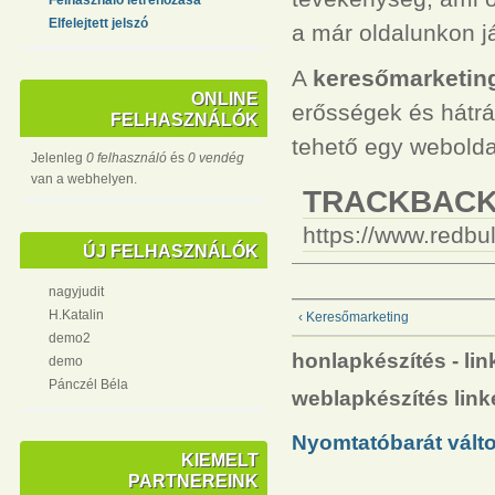
Elfelejtett jelszó
a már oldalunkon já
A
keresőmarketin
ONLINE
erősségek és hátrá
FELHASZNÁLÓK
tehető egy webolda
Jelenleg
0 felhasználó
és
0 vendég
van a webhelyen.
TRACKBACK 
https://www.redbu
ÚJ FELHASZNÁLÓK
nagyjudit
H.Katalin
‹ Keresőmarketing
demo2
honlapkészítés - lin
demo
Pánczél Béla
weblapkészítés link
Nyomtatóbarát válto
KIEMELT
PARTNEREINK