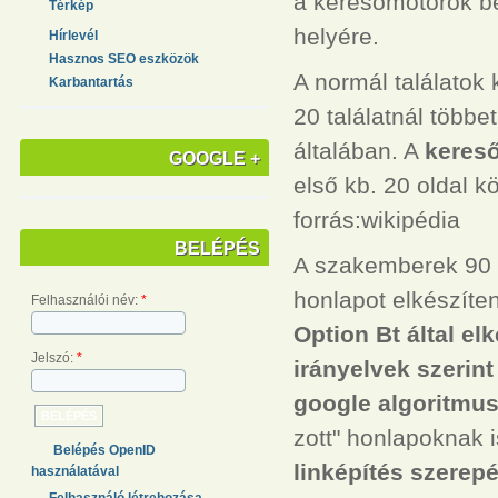
a keresőmotorok bels
Térkép
helyére.
Hírlevél
Hasznos SEO eszközök
A normál találatok
Karbantartás
20 találatnál többe
általában. A
kereső
GOOGLE +
első kb. 20 oldal k
forrás:wikipédia
BELÉPÉS
A szakemberek 90 s
honlapot elkészíte
Felhasználói név:
*
Option Bt által el
Jelszó:
*
irányelvek szerint
google algoritmus
zott" honlapoknak is
Belépés OpenID
linképítés szerepé
használatával
Felhasználó létrehozása