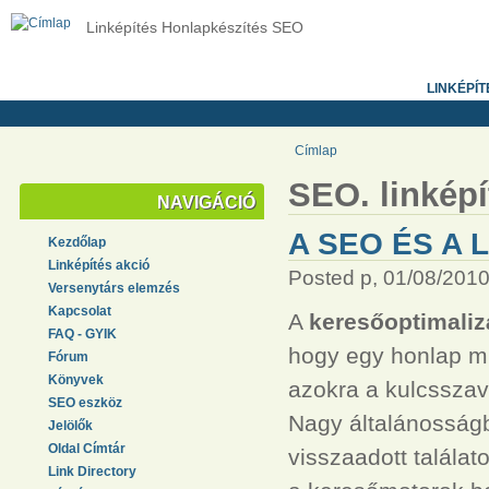
Linképítés Honlapkészítés SEO
LINKÉPÍT
Címlap
SEO. linképí
NAVIGÁCIÓ
A SEO ÉS A 
Kezdőlap
Linképítés akció
Posted p, 01/08/2010
Versenytárs elemzés
Kapcsolat
A
keresőoptimaliz
FAQ - GYIK
hogy egy honlap min
Fórum
Könyvek
azokra a kulcsszav
SEO eszköz
Nagy általánosságb
Jelölők
Oldal Címtár
visszaadott találat
Link Directory