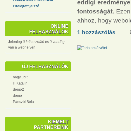
eddigi eredményei
Elfelejtett jelszó
fontosságát.
Ezen 
ahhoz, hogy webold
ONLINE
FELHASZNÁLÓK
1 hozzászólás
Jelenleg
0 felhasználó
és
0 vendég
van a webhelyen.
ÚJ FELHASZNÁLÓK
nagyjudit
H.Katalin
demo2
demo
Pánczél Béla
KIEMELT
PARTNEREINK